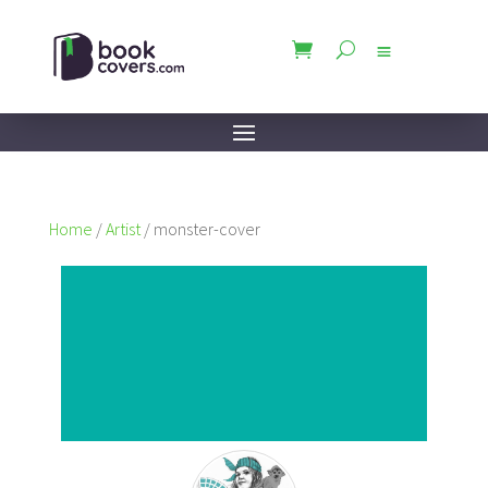
Home
/
Artist
/ monster-cover