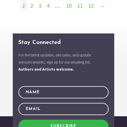
1
2
3
4
…
10
11
12
→
Stay Connected
For the latest updates, site sales, and update
announcements, sign up for our emailing list.
Authors and Artists welcome.
SUBSCRIBE